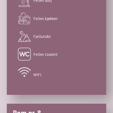
Felles dusj
Felles kjøkken
Fjellutsikt
Felles toalett
WIFI
Rom nr. 8