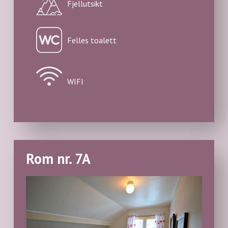
Fjellutsikt
Felles toalett
WIFI
Rom nr. 7A