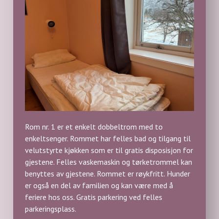
Rom nr. 1 er et enkelt dobbeltrom med to
enkeltsenger. Rommet har felles bad og tilgang til
velutstyrte kjøkken som er til gratis disposisjon for
gjestene. Felles vaskemaskin og tørketrommel kan
benyttes av gjestene. Rommet er røykfritt. Hunder
er også en del av familien og kan være med å
feriere hos oss. Gratis parkering ved felles
parkeringsplass.