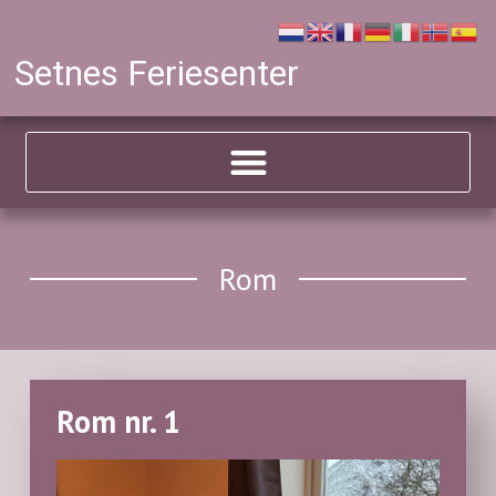
Setnes Feriesenter
Rom
Rom nr. 1